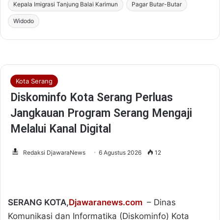
i
Kepala Imigrasi Tanjung Balai Karimun
Pagar Butar-Butar
l
Widodo
e
g
o
n