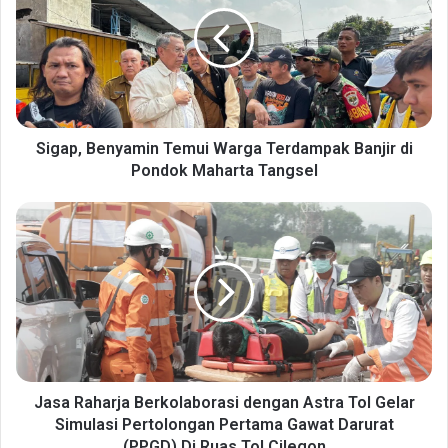
g
a
p
,
B
e
n
y
Sigap, Benyamin Temui Warga Terdampak Banjir di
a
Pondok Maharta Tangsel
m
i
J
n
a
T
s
e
a
m
R
u
a
i
h
W
a
a
r
r
j
Jasa Raharja Berkolaborasi dengan Astra Tol Gelar
g
a
Simulasi Pertolongan Pertama Gawat Darurat
a
B
(PPGD) Di Ruas Tol Cilegon