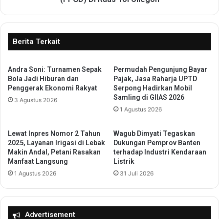
T
e
e
r
r
k
d
o
Berita Terkait
a
l
m
a
p
b
Andra Soni: Turnamen Sepak
Permudah Pengunjung Bayar
a
Bola Jadi Hiburan dan
Pajak, Jasa Raharja UPTD
o
Penggerak Ekonomi Rakyat
Serpong Hadirkan Mobil
k
r
Samling di GIIAS 2026
B
a
3 Agustus 2026
a
1 Agustus 2026
s
n
i
j
d
Lewat Inpres Nomor 2 Tahun
Wagub Dimyati Tegaskan
i
e
2025, Layanan Irigasi di Lebak
Dukungan Pemprov Banten
r
n
Makin Andal, Petani Rasakan
terhadap Industri Kendaraan
d
Manfaat Langsung
Listrik
g
i
a
1 Agustus 2026
31 Juli 2026
P
n
o
A
n
s
d
t
Advertisement