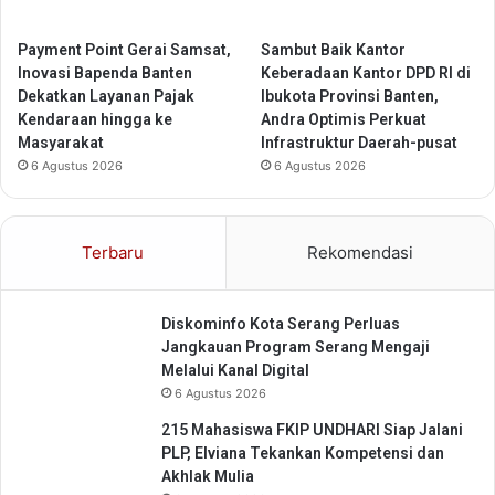
t
o
l
Payment Point Gerai Samsat,
Sambut Baik Kantor
o
Inovasi Bapenda Banten
Keberadaan Kantor DPD RI di
n
Dekatkan Layanan Pajak
Ibukota Provinsi Banten,
g
Kendaraan hingga ke
Andra Optimis Perkuat
a
Masyarakat
Infrastruktur Daerah-pusat
n
6 Agustus 2026
6 Agustus 2026
P
e
r
Terbaru
Rekomendasi
t
a
m
Diskominfo Kota Serang Perluas
a
Jangkauan Program Serang Mengaji
G
Melalui Kanal Digital
a
6 Agustus 2026
w
a
215 Mahasiswa FKIP UNDHARI Siap Jalani
t
PLP, Elviana Tekankan Kompetensi dan
D
Akhlak Mulia
a