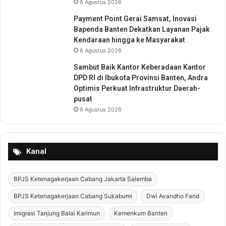
6 Agustus 2026
r
u
Payment Point Gerai Samsat, Inovasi
r
Bapenda Banten Dekatkan Layanan Pajak
a
Kendaraan hingga ke Masyarakat
t
6 Agustus 2026
(
Sambut Baik Kantor Keberadaan Kantor
P
DPD RI di Ibukota Provinsi Banten, Andra
P
Optimis Perkuat Infrastruktur Daerah-
G
pusat
D
6 Agustus 2026
)
D
i
R
Kanal
u
a
s
BPJS Ketenagakerjaan Cabang Jakarta Salemba
T
BPJS Ketenagakerjaan Cabang Sukabumi
Dwi Avandho Farid
o
l
Imigrasi Tanjung Balai Karimun
Kemenkum Banten
C