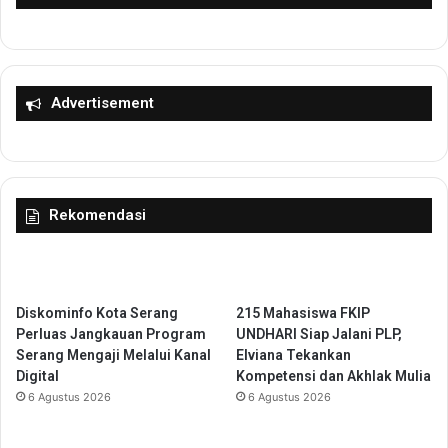
o
r
k
a
M
T
a
o
h
l
Advertisement
a
G
r
e
t
l
a
a
T
r
Rekomendasi
a
S
n
i
g
m
s
u
e
l
Diskominfo Kota Serang
215 Mahasiswa FKIP
l
a
Perluas Jangkauan Program
UNDHARI Siap Jalani PLP,
s
Serang Mengaji Melalui Kanal
Elviana Tekankan
i
Digital
Kompetensi dan Akhlak Mulia
P
6 Agustus 2026
6 Agustus 2026
e
r