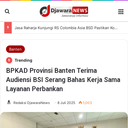
Cari Berita
M
Jasa Raharja Kunjungi RS Colombia Asia BSD Pastikan Korban Kecelakaan Dapat Pelayanan Terbaik
Banten
Trending
BPKAD Provinsi Banten Terima
Audiensi BSI Serang Bahas Kerja Sama
Layanan Perbankan
Redaksi DjawaraNews
8 Juli 2025
1,003