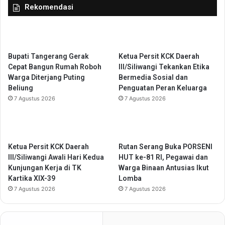
Rekomendasi
a
d
P
i
r
K
e
r
s
a
Bupati Tangerang Gerak
Ketua Persit KCK Daerah
i
m
Cepat Bangun Rumah Roboh
III/Siliwangi Tekankan Etika
d
a
Warga Diterjang Puting
Bermedia Sosial dan
e
w
Beliung
Penguatan Peran Keluarga
n
a
7 Agustus 2026
7 Agustus 2026
P
t
r
u
a
b
o
Ketua Persit KCK Daerah
Rutan Serang Buka PORSENI
w
III/Siliwangi Awali Hari Kedua
HUT ke-81 RI, Pegawai dan
o
Kunjungan Kerja di TK
Warga Binaan Antusias Ikut
Kartika XIX-39
Lomba
7 Agustus 2026
7 Agustus 2026