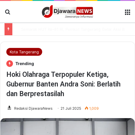
Cari Berita
M
Semarak HUT Ke-81 RI, Pemkot Tangerang Gelar Aksi Bersih Kota dan Bagikan Bendera Merah Putih
Kota Tangerang
Trending
Hoki Olahraga Terpopuler Ketiga,
Gubernur Banten Andra Soni: Berlatih
dan Berprestasilah
Redaksi DjawaraNews
21 Juli 2025
1,009