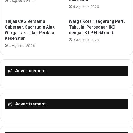
5 Agustus 2026
P
t
4 Agustus 2026
e
e
m
n
u
G
Tinjau CKG Bersama
Warga Kota Tangerang Perlu
d
e
Gubernur, Sachrudin Ajak
Tahu, Ini Perbedaan IKD
a
Warga Tak Takut Periksa
dengan KTP Elektronik
l
Kesehatan
M
a
3 Agustus 2026
e
r
4 Agustus 2026
n
K
d
h
u
i
k
Advertisement
t
u
a
n
n
g
a
A
n
s
M
Advertisement
t
a
a
s
C
s
i
a
t
l