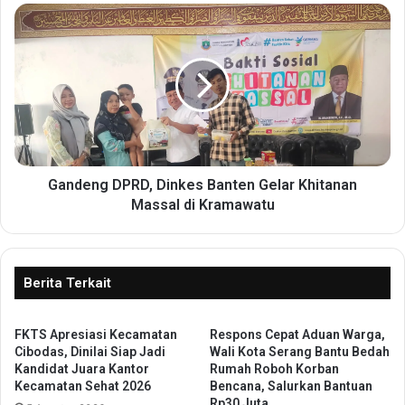
N
G
P
a
I
n
K
d
e
e
-
n
5
g
2
D
R
P
e
R
Gandeng DPRD, Dinkes Banten Gelar Khitanan
a
D
Massal di Kramawatu
k
,
t
D
u
i
a
n
Berita Terkait
l
k
i
e
s
FKTS Apresiasi Kecamatan
Respons Cepat Aduan Warga,
s
Cibodas, Dinilai Siap Jadi
Wali Kota Serang Bantu Bedah
a
B
Kandidat Juara Kantor
Rumah Roboh Korban
s
a
Kecamatan Sehat 2026
Bencana, Salurkan Bantuan
i
n
Rp30 Juta