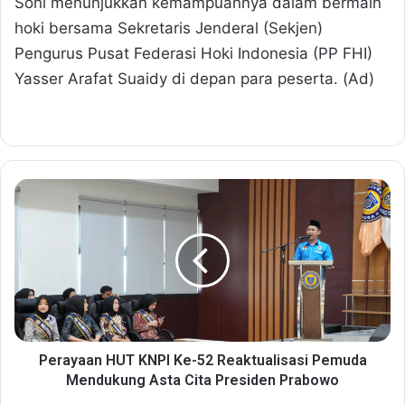
Soni menunjukkan kemampuannya dalam bermain
hoki bersama Sekretaris Jenderal (Sekjen)
Pengurus Pusat Federasi Hoki Indonesia (PP FHI)
Yasser Arafat Suaidy di depan para peserta. (Ad)
P
e
r
a
y
a
a
n
H
U
Perayaan HUT KNPI Ke-52 Reaktualisasi Pemuda
T
Mendukung Asta Cita Presiden Prabowo
K