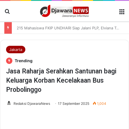
Cari Berita
M
215 Mahasiswa FKIP UNDHARI Siap Jalani PLP, Elviana Tekankan Kompetensi dan Akhlak Mulia
Jakarta
Trending
Jasa Raharja Serahkan Santunan bagi
Keluarga Korban Kecelakaan Bus
Probolinggo
Redaksi DjawaraNews
17 September 2025
1,004