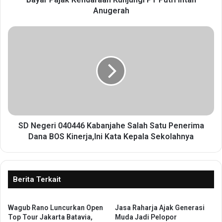
T
Anugerah
a
n
S
g
D
e
N
r
e
a
g
n
e
g
r
P
i
a
0
s
4
SD Negeri 040446 Kabanjahe Salah Satu Penerima
t
0
Dana BOS Kinerja,Ini Kata Kepala Sekolahnya
i
4
k
4
a
6
n
K
Berita Terkait
M
a
a
b
s
Wagub Rano Luncurkan Open
Jasa Raharja Ajak Generasi
a
y
Top Tour Jakarta Batavia,
Muda Jadi Pelopor
n