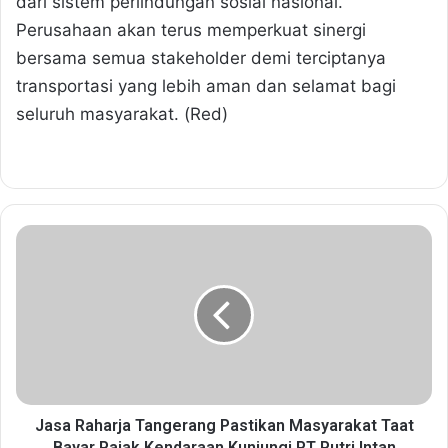
dari sistem perlindungan sosial nasional.
Perusahaan akan terus memperkuat sinergi
bersama semua stakeholder demi terciptanya
transportasi yang lebih aman dan selamat bagi
seluruh masyarakat. (Red)
J
a
s
a
R
a
h
a
r
j
Jasa Raharja Tangerang Pastikan Masyarakat Taat
a
Bayar Pajak Kendaraan Kunjungi PT Putri Intan