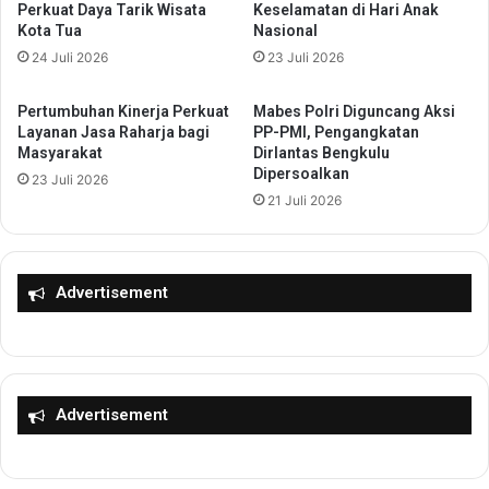
Perkuat Daya Tarik Wisata
Keselamatan di Hari Anak
a
j
Kota Tua
Nasional
r
a
a
24 Juli 2026
23 Juli 2026
h
k
e
a
S
Pertumbuhan Kinerja Perkuat
Mabes Polri Diguncang Aksi
t
a
Layanan Jasa Raharja bagi
PP-PMI, Pengangkatan
T
l
Masyarakat
Dirlantas Bengkulu
a
Dipersoalkan
a
23 Juli 2026
a
h
21 Juli 2026
t
S
B
a
a
t
y
u
Advertisement
a
P
r
e
P
n
a
e
j
r
Advertisement
a
i
k
m
K
a