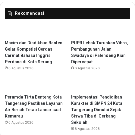
e
D
n
a
Rekomendasi
d
n
a
a
r
B
a
O
a
S
Maxim dan Disdikbud Banten
PUPR Lebak Turunkan Vibro,
n
K
Gelar Kompetisi Cerdas
Pembangunan Jalan
K
i
Cermat Bahasa Inggris
Swadaya di Palendeng Kian
u
n
Perdana di Kota Serang
Dipercepat
n
e
6 Agustus 2026
6 Agustus 2026
j
r
u
j
n
a
g
,
i
I
Perumda Tirta Benteng Kota
Implementasi Pendidikan
P
n
Tangerang Pastikan Layanan
Karakter di SMPN 24 Kota
T
i
Air Bersih Tetap Lancar saat
Tangerang Dimulai Sejak
P
K
Kemarau
Siswa Tiba di Gerbang
u
a
Sekolah
6 Agustus 2026
t
t
6 Agustus 2026
r