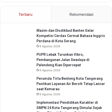
a
i
K
I
e
Terbaru
Rekomendasi
n
p
t
a
a
l
Maxim dan Disdikbud Banten Gelar
n
a
Kompetisi Cerdas Cermat Bahasa Inggris
A
S
Perdana di Kota Serang
n
e
u
6 Agustus 2026
k
g
o
PUPR Lebak Turunkan Vibro,
e
l
Pembangunan Jalan Swadaya di
r
a
Palendeng Kian Dipercepat
a
h
6 Agustus 2026
h
n
Perumda Tirta Benteng Kota Tangerang
y
Pastikan Layanan Air Bersih Tetap Lancar
a
saat Kemarau
6 Agustus 2026
Implementasi Pendidikan Karakter di
SMPN 24 Kota Tangerang Dimulai Sejak