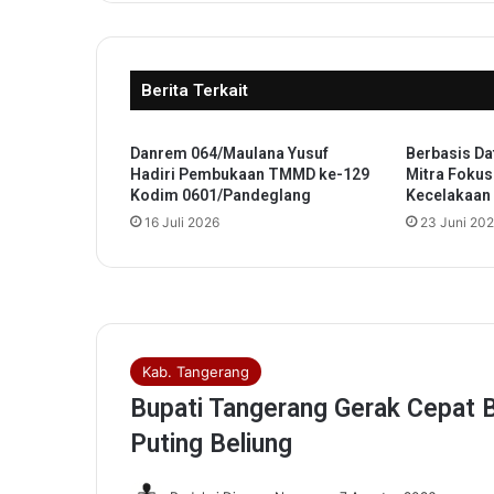
t
a
n
Berita Terkait
L
a
l
Danrem 064/Maulana Yusuf
Berbasis Da
u
Hadiri Pembukaan TMMD ke-129
Mitra Foku
L
Kodim 0601/Pandeglang
Kecelakaan
i
16 Juli 2026
23 Juni 20
n
t
a
s
B
a
r
e
n
g
K
o