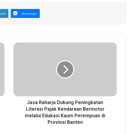
edIn
Messenger
J
a
s
a
R
a
h
a
r
j
Jasa Raharja Dukung Peningkatan
a
Literasi Pajak Kendaraan Bermotor
D
melalui Edukasi Kaum Perempuan di
u
Provinsi Banten
k
u