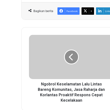
Bagikan berita
Facebook
X
Link
N
g
o
b
r
o
l
K
e
s
Ngobrol Keselamatan Lalu Lintas
e
Bareng Komunitas, Jasa Raharja dan
l
Korlantas Proaktif Respons Cepat
a
Kecelakaan
m
a