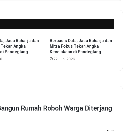
n
g
P
e
n
i
ta, Jasa Raharja dan
Berbasis Data, Jasa Raharja dan
n
s Tekan Angka
Mitra Fokus Tekan Angka
g
 di Pandeglang
Kecelakaan di Pandeglang
k
26
22 Juni 2026
a
t
a
n
L
i
t
e
r
a
s
i