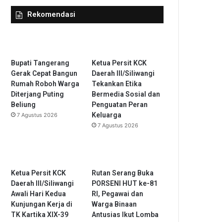
Rekomendasi
Bupati Tangerang
Ketua Persit KCK
Gerak Cepat Bangun
Daerah III/Siliwangi
Rumah Roboh Warga
Tekankan Etika
Diterjang Puting
Bermedia Sosial dan
Beliung
Penguatan Peran
Keluarga
7 Agustus 2026
7 Agustus 2026
Ketua Persit KCK
Rutan Serang Buka
Daerah III/Siliwangi
PORSENI HUT ke-81
Awali Hari Kedua
RI, Pegawai dan
Kunjungan Kerja di
Warga Binaan
TK Kartika XIX-39
Antusias Ikut Lomba