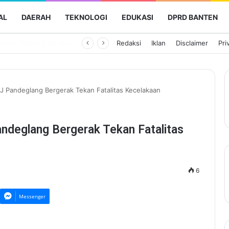
AL
DAERAH
TEKNOLOGI
EDUKASI
DPRD BANTEN
Semarak HUT Ke-81 RI, Pemkot Tangerang Gelar Aksi Bersih Kota dan Bagikan Bendera Merah Putih
Redaksi
Iklan
Disclaimer
Pri
AJ Pandeglang Bergerak Tekan Fatalitas Kecelakaan
andeglang Bergerak Tekan Fatalitas
6
Messenger