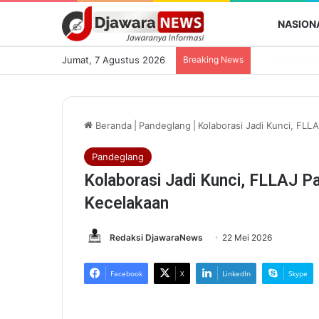
NASION
Jumat, 7 Agustus 2026
Breaking News
Beranda
|
Pandeglang
|
Kolaborasi Jadi Kunci, FLL
Pandeglang
Kolaborasi Jadi Kunci, FLLAJ P
Kecelakaan
Redaksi DjawaraNews
22 Mei 2026
Facebook
X
LinkedIn
Skype