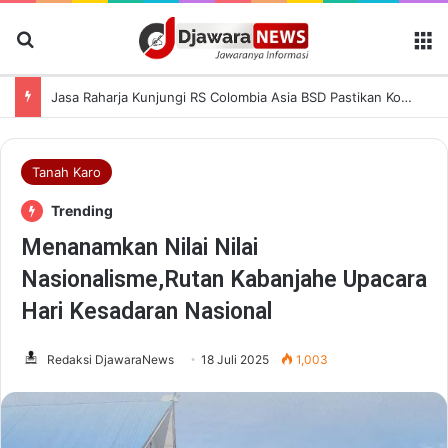
Cari Berita
M
Jasa Raharja Kunjungi RS Colombia Asia BSD Pastikan Korban Kecelakaan Dapat Pelayanan Terbaik
Tanah Karo
Trending
Menanamkan Nilai Nilai
Nasionalisme,Rutan Kabanjahe Upacara
Hari Kesadaran Nasional
Redaksi DjawaraNews
18 Juli 2025
1,003