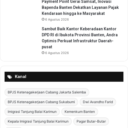
Payment Point Gerai Samsat, Inovasi
t
Bapenda Banten Dekatkan Layanan Pajak
i
Kendaraan hingga ke Masyarakat
q
6 Agustus 2026
e
d
Sambut Baik Kantor Keberadaan Kantor
a
DPD RI di Ibukota Provinsi Banten, Andra
n
Optimis Perkuat Infrastruktur Daerah-
A
pusat
S
6 Agustus 2026
T
O
N
S
Kanal
e
r
BPJS Ketenagakerjaan Cabang Jakarta Salemba
a
n
BPJS Ketenagakerjaan Cabang Sukabumi
Dwi Avandho Farid
g
Imigrasi Tanjung Balai Karimun
Kemenkum Banten
H
o
Kepala Imigrasi Tanjung Balai Karimun
Pagar Butar-Butar
t