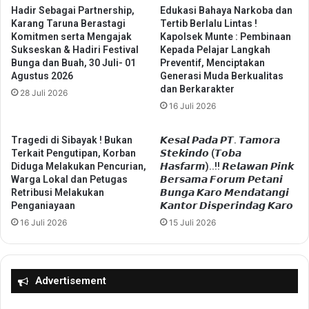
o
a
Hadir Sebagai Partnership,
Edukasi Bahaya Narkoba dan
m
Karang Taruna Berastagi
Tertib Berlalu Lintas !
b
Komitmen serta Mengajak
Kapolsek Munte : Pembinaan
p
y
Sukseskan & Hadiri Festival
Kepada Pelajar Langkah
l
D
Bunga dan Buah, 30 Juli- 01
Preventif, Menciptakan
i
u
Agustus 2026
Generasi Muda Berkualitas
t
t
dan Berkarakter
28 Juli 2026
:
c
16 Juli 2026
E
h
d
P
u
a
Tragedi di Sibayak ! Bukan
𝙆𝙚𝙨𝙖𝙡 𝙋𝙖𝙙𝙖 𝙋𝙏. 𝙏𝙖𝙢𝙤𝙧𝙖
k
Terkait Pengutipan, Korban
𝙎𝙩𝙚𝙠𝙞𝙣𝙙𝙤 (𝙏𝙤𝙗𝙖
n
Diduga Melakukan Pencurian,
𝙃𝙖𝙨𝙛𝙖𝙧𝙢)..!! 𝙍𝙚𝙡𝙖𝙬𝙖𝙣 𝙋𝙞𝙣𝙠
a
c
Warga Lokal dan Petugas
𝘽𝙚𝙧𝙨𝙖𝙢𝙖 𝙁𝙤𝙧𝙪𝙢 𝙋𝙚𝙩𝙖𝙣𝙞
s
a
Retribusi Melakukan
𝘽𝙪𝙣𝙜𝙖 𝙆𝙖𝙧𝙤 𝙈𝙚𝙣𝙙𝙖𝙩𝙖𝙣𝙜𝙞
i
k
Penganiayaan
𝙆𝙖𝙣𝙩𝙤𝙧 𝘿𝙞𝙨𝙥𝙚𝙧𝙞𝙣𝙙𝙖𝙜 𝙆𝙖𝙧𝙤
,
e
16 Juli 2026
15 Juli 2026
W
,
i
D
s
e
a
s
Advertisement
t
s
a
e