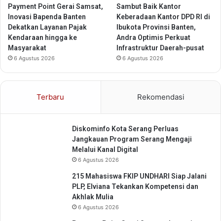
h
Payment Point Gerai Samsat,
Sambut Baik Kantor
H
Inovasi Bapenda Banten
Keberadaan Kantor DPD RI di
o
Dekatkan Layanan Pajak
Ibukota Provinsi Banten,
t
Kendaraan hingga ke
Andra Optimis Perkuat
e
Masyarakat
Infrastruktur Daerah-pusat
l
6 Agustus 2026
6 Agustus 2026
,
A
S
T
Terbaru
Rekomendasi
O
N
C
Diskominfo Kota Serang Perluas
i
Jangkauan Program Serang Mengaji
l
Melalui Kanal Digital
e
6 Agustus 2026
g
o
215 Mahasiswa FKIP UNDHARI Siap Jalani
n
PLP, Elviana Tekankan Kompetensi dan
B
Akhlak Mulia
o
6 Agustus 2026
u