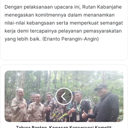
Dengan pelaksanaan upacara ini, Rutan Kabanjahe
menegaskan komitmennya dalam menanamkan
nilai-nilai kebangsaan serta memperkuat semangat
kerja demi tercapainya pelayanan pemasyarakatan
yang lebih baik. (Erianto Perangin-Angin)
T
a
h
u
r
a
B
a
n
t
Tahura Banten, Kawasan Konservasi Komplit: