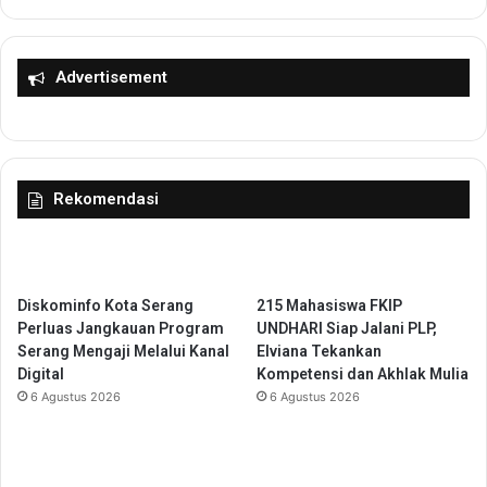
A
r
l
t
a
K
m
e
Advertisement
,
k
D
i
a
n
n
i
P
a
Rekomendasi
o
n
t
d
e
i
n
A
s
S
Diskominfo Kota Serang
215 Mahasiswa FKIP
i
T
Perluas Jangkauan Program
UNDHARI Siap Jalani PLP,
P
O
Serang Mengaji Melalui Kanal
Elviana Tekankan
A
N
Digital
Kompetensi dan Akhlak Mulia
D
B
6 Agustus 2026
6 Agustus 2026
e
a
c