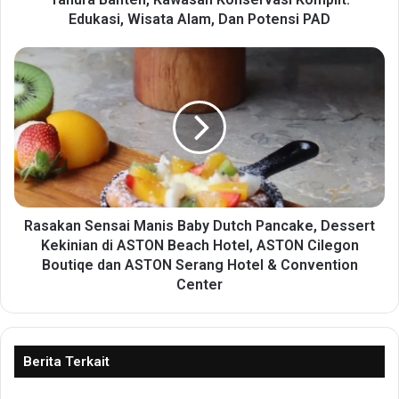
e
Edukasi, Wisata Alam, Dan Potensi PAD
n
,
R
K
a
a
s
w
a
a
k
s
a
a
n
n
S
K
e
o
n
Rasakan Sensai Manis Baby Dutch Pancake, Dessert
n
s
Kekinian di ASTON Beach Hotel, ASTON Cilegon
s
a
Boutiqe dan ASTON Serang Hotel & Convention
e
i
Center
r
M
v
a
a
n
s
i
Berita Terkait
i
s
K
B