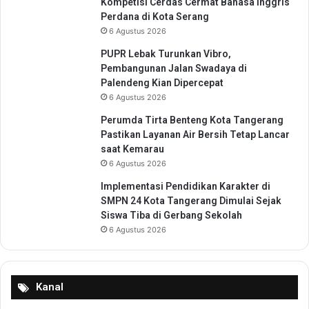
Kompetisi Cerdas Cermat Bahasa Inggris
N
Perdana di Kota Serang
a
6 Agustus 2026
s
i
PUPR Lebak Turunkan Vibro,
o
Pembangunan Jalan Swadaya di
n
Palendeng Kian Dipercepat
a
6 Agustus 2026
l
Perumda Tirta Benteng Kota Tangerang
Pastikan Layanan Air Bersih Tetap Lancar
saat Kemarau
6 Agustus 2026
Implementasi Pendidikan Karakter di
SMPN 24 Kota Tangerang Dimulai Sejak
Siswa Tiba di Gerbang Sekolah
6 Agustus 2026
Kanal