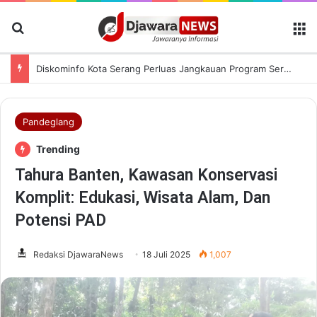
Cari Berita
M
Diskominfo Kota Serang Perluas Jangkauan Program Serang Mengaji Melalui Kanal Digital
Pandeglang
Trending
Tahura Banten, Kawasan Konservasi
Komplit: Edukasi, Wisata Alam, Dan
Potensi PAD
Redaksi DjawaraNews
18 Juli 2025
1,007