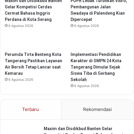
Maxim dan Disdikbud Banten
PUPR Lebak Turunkan Vibro,
i
e
Gelar Kompetisi Cerdas
Pembangunan Jalan
a
U
Cermat Bahasa Inggris
Swadaya di Palendeng Kian
p
Perdana di Kota Serang
Dipercepat
a
6 Agustus 2026
6 Agustus 2026
c
a
r
a
H
Perumda Tirta Benteng Kota
Implementasi Pendidikan
a
Tangerang Pastikan Layanan
Karakter di SMPN 24 Kota
r
Air Bersih Tetap Lancar saat
Tangerang Dimulai Sejak
i
Kemarau
Siswa Tiba di Gerbang
K
Sekolah
6 Agustus 2026
e
6 Agustus 2026
s
a
d
Terbaru
Rekomendasi
a
r
a
Maxim dan Disdikbud Banten Gelar
n