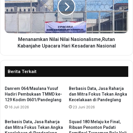
a
a
i
n
h
a
P
m
e
k
n
a
a
n
Menanamkan Nilai Nilai Nasionalisme,Rutan
E
N
Kabanjahe Upacara Hari Kesadaran Nasional
m
i
a
l
s
a
2
i
Berita Terkait
0
N
2
i
5
Danrem 064/Maulana Yusuf
Berbasis Data, Jasa Raharja
l
Hadiri Pembukaan TMMD ke-
dan Mitra Fokus Tekan Angka
F
a
129 Kodim 0601/Pandeglang
Kecelakaan di Pandeglang
o
i
r
16 Juli 2026
23 Juni 2026
N
u
a
m
s
Berbasis Data, Jasa Raharja
Squad 180 Melaju ke Final,
P
i
dan Mitra Fokus Tekan Angka
Ribuan Penonton Padati
i
o