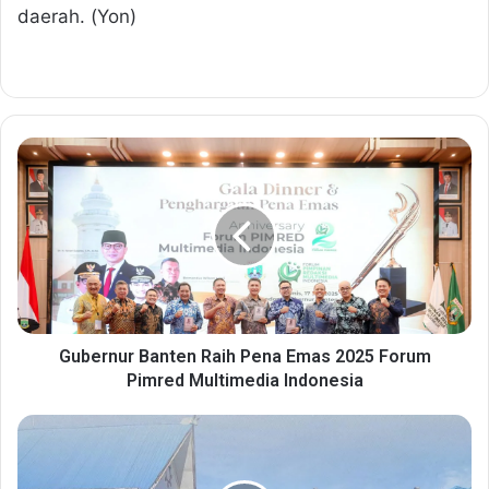
daerah. (Yon)
G
u
b
e
r
n
u
r
B
a
Gubernur Banten Raih Pena Emas 2025 Forum
n
Pimred Multimedia Indonesia
t
e
M
n
e
R
n