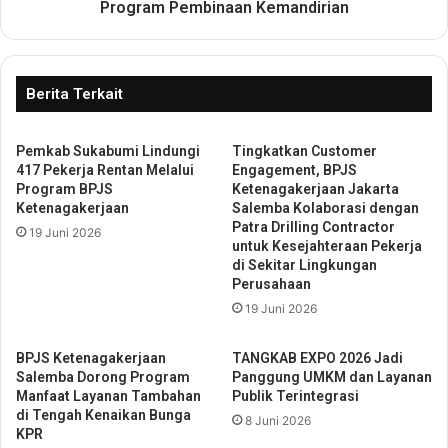
a
j
Program Pembinaan Kemandirian
n
a
L
h
i
e
n
P
Berita Terkait
d
a
u
n
n
Pemkab Sukabumi Lindungi
Tingkatkan Customer
e
417 Pekerja Rentan Melalui
Engagement, BPJS
g
n
Program BPJS
Ketenagakerjaan Jakarta
i
K
Ketenagakerjaan
Salemba Kolaborasi dengan
W
o
Patra Drilling Contractor
19 Juni 2026
a
l
untuk Kesejahteraan Pekerja
r
:
di Sekitar Lingkungan
t
B
Perusahaan
a
u
19 Juni 2026
w
k
a
t
BPJS Ketenagakerjaan
TANGKAB EXPO 2026 Jadi
n
i
Salemba Dorong Program
Panggung UMKM dan Layanan
S
K
Manfaat Layanan Tambahan
Publik Terintegrasi
a
e
di Tengah Kenaikan Bunga
8 Juni 2026
a
b
KPR
t
e