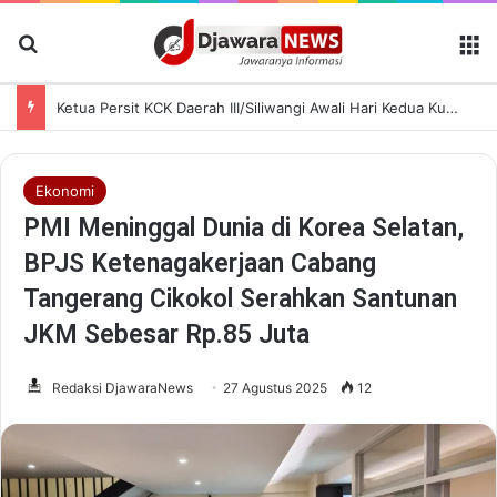
Cari Berita
M
Ketua Persit KCK Daerah III/Siliwangi Awali Hari Kedua Kunjungan Kerja di TK Kartika XIX-39
Ekonomi
PMI Meninggal Dunia di Korea Selatan,
BPJS Ketenagakerjaan Cabang
Tangerang Cikokol Serahkan Santunan
JKM Sebesar Rp.85 Juta
Redaksi DjawaraNews
27 Agustus 2025
12