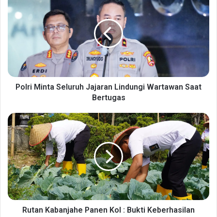
o
l
r
i
M
i
n
t
a
Polri Minta Seluruh Jajaran Lindungi Wartawan Saat
S
Bertugas
e
l
R
u
u
r
t
u
a
h
n
J
K
a
a
j
b
a
a
r
n
Rutan Kabanjahe Panen Kol : Bukti Keberhasilan