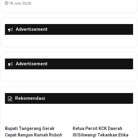
18 Juni 2026
B
r
e
h
r
a
t
s
Advertisement
u
i
g
l
a
a
s
n
P
Advertisement
r
o
g
r
a
m
Rekomendasi
P
e
m
b
Bupati Tangerang Gerak
Ketua Persit KCK Daerah
i
Cepat Bangun Rumah Roboh
III/Siliwangi Tekankan Etika
n