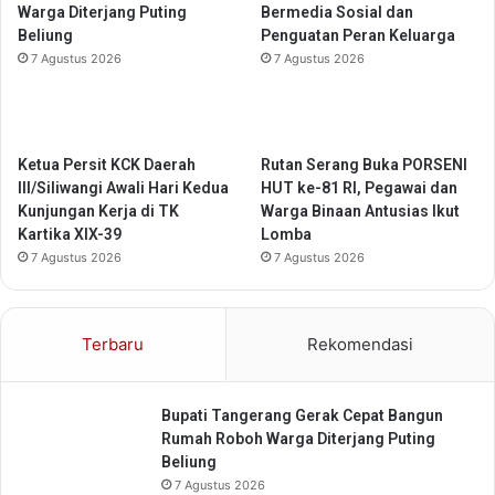
Warga Diterjang Puting
Bermedia Sosial dan
a
Beliung
Penguatan Peran Keluarga
a
n
7 Agustus 2026
7 Agustus 2026
K
e
m
a
Ketua Persit KCK Daerah
Rutan Serang Buka PORSENI
n
III/Siliwangi Awali Hari Kedua
HUT ke-81 RI, Pegawai dan
d
Kunjungan Kerja di TK
Warga Binaan Antusias Ikut
i
Kartika XIX-39
Lomba
r
7 Agustus 2026
7 Agustus 2026
i
a
n
Terbaru
Rekomendasi
Bupati Tangerang Gerak Cepat Bangun
Rumah Roboh Warga Diterjang Puting
Beliung
7 Agustus 2026