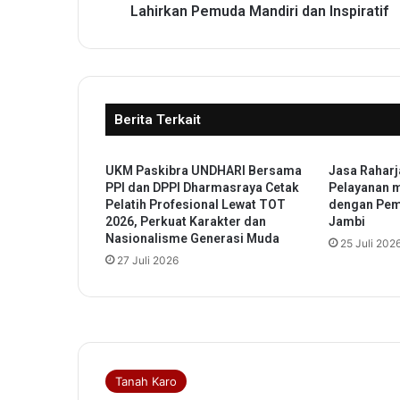
H
Lahirkan Pemuda Mandiri dan Inspiratif
a
r
a
p
P
Berita Terkait
r
o
g
UKM Paskibra UNDHARI Bersama
‎Jasa Rahar
r
PPI dan DPPI Dharmasraya Cetak
Pelayanan m
a
Pelatih Profesional Lewat TOT
dengan Pem
m
2026, Perkuat Karakter dan
Jambi
P
Nasionalisme Generasi Muda
25 Juli 202
e
27 Juli 2026
m
u
d
a
P
e
l