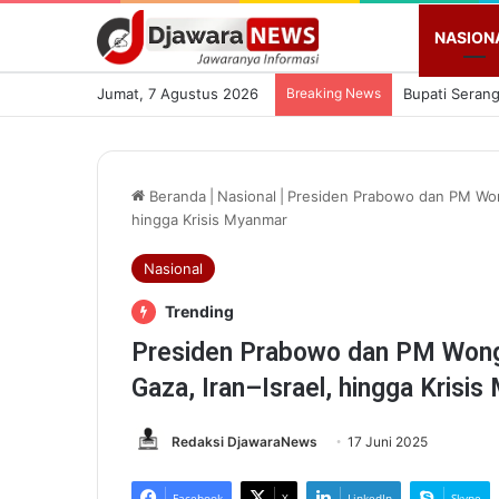
NASION
Jumat, 7 Agustus 2026
Breaking News
Beranda
|
Nasional
|
Presiden Prabowo dan PM Wong
hingga Krisis Myanmar
Nasional
Trending
Presiden Prabowo dan PM Wong
Gaza, Iran–Israel, hingga Krisi
Redaksi DjawaraNews
17 Juni 2025
Facebook
X
LinkedIn
Skype