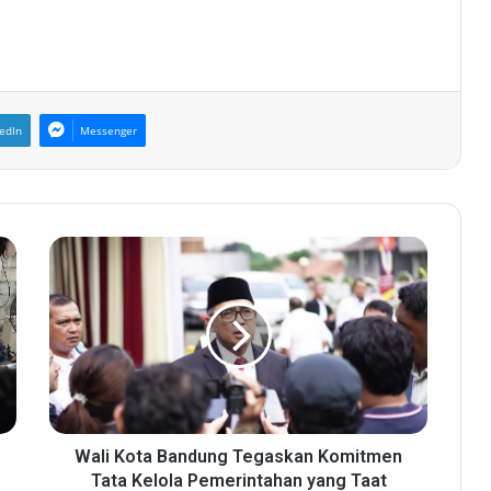
edIn
Messenger
W
a
l
i
K
o
t
a
B
a
Wali Kota Bandung Tegaskan Komitmen
n
Tata Kelola Pemerintahan yang Taat