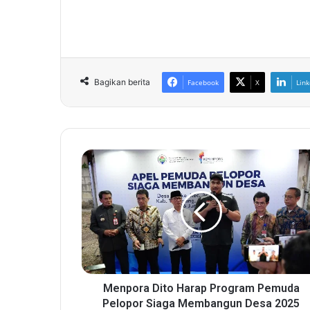
Bagikan berita
Facebook
X
Link
M
e
n
p
o
r
a
D
i
t
Menpora Dito Harap Program Pemuda
o
Pelopor Siaga Membangun Desa 2025