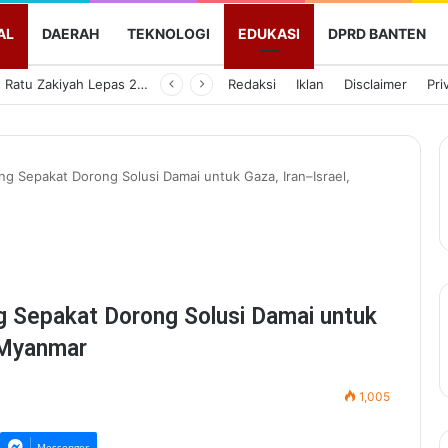
AL
DAERAH
TEKNOLOGI
EDUKASI
DPRD BANTEN
Bupati Serang Ratu Zakiyah Lepas 20 Peserta Pendidikan Kaligrafi ke Lemka Sukabumi
Redaksi
Iklan
Disclaimer
Pri
 Sepakat Dorong Solusi Damai untuk Gaza, Iran–Israel,
 Sepakat Dorong Solusi Damai untuk
s Myanmar
1,005
Messenger