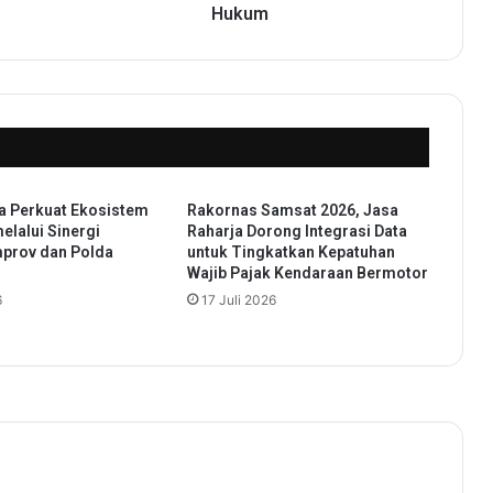
d
Hukum
u
n
g
T
e
g
a
s
ja Perkuat Ekosistem
Rakornas Samsat 2026, Jasa
k
elalui Sinergi
Raharja Dorong Integrasi Data
a
prov dan Polda
untuk Tingkatkan Kepatuhan
n
Wajib Pajak Kendaraan Bermotor
K
6
17 Juli 2026
o
m
i
t
m
e
n
T