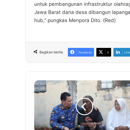
untuk pembangunan infrastruktur olahr
Jawa Barat dana desa dibangun lapangan
hub,” pungkas Menpora Dito. (Red)
Bagikan berita
Facebook
X
Link
K
u
n
j
u
n
g
i