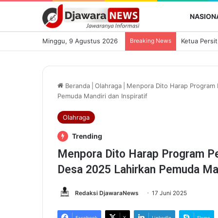
NASION
Minggu, 9 Agustus 2026
Breaking News
Beranda
|
Olahraga
|
Menpora Dito Harap Program
Pemuda Mandiri dan Inspiratif
Olahraga
Trending
Menpora Dito Harap Program 
Desa 2025 Lahirkan Pemuda Mand
Redaksi DjawaraNews
17 Juni 2025
Facebook
X
LinkedIn
Skype