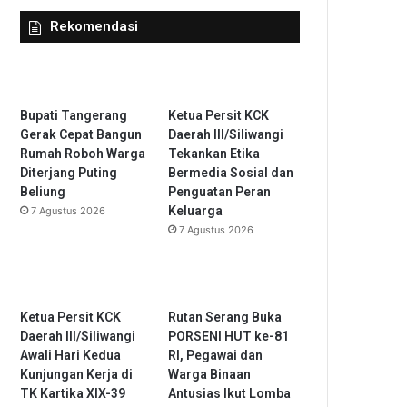
Rekomendasi
Bupati Tangerang
Ketua Persit KCK
Gerak Cepat Bangun
Daerah III/Siliwangi
Rumah Roboh Warga
Tekankan Etika
Diterjang Puting
Bermedia Sosial dan
Beliung
Penguatan Peran
Keluarga
7 Agustus 2026
7 Agustus 2026
Ketua Persit KCK
Rutan Serang Buka
Daerah III/Siliwangi
PORSENI HUT ke-81
Awali Hari Kedua
RI, Pegawai dan
Kunjungan Kerja di
Warga Binaan
TK Kartika XIX-39
Antusias Ikut Lomba