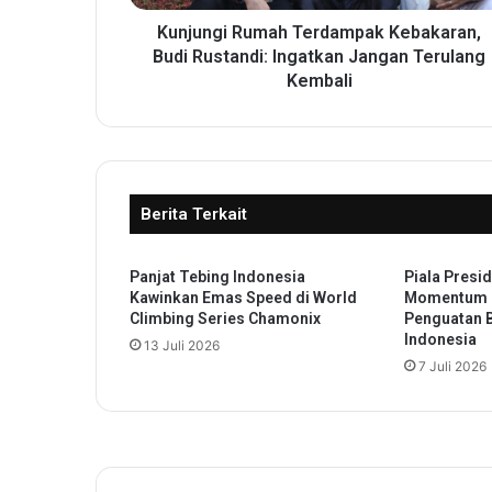
R
u
Kunjungi Rumah Terdampak Kebakaran,
m
Budi Rustandi: Ingatkan Jangan Terulang
a
Kembali
h
T
e
r
d
Berita Terkait
a
m
p
Panjat Tebing Indonesia
Piala Presi
a
Kawinkan Emas Speed di World
Momentum P
k
Climbing Series Chamonix
Penguatan 
K
Indonesia
13 Juli 2026
e
7 Juli 2026
b
a
k
a
r