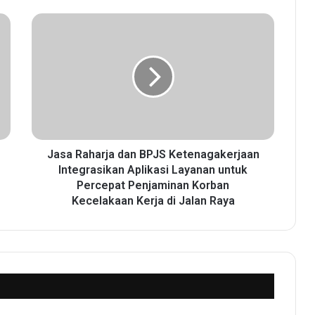
J
a
s
a
R
a
h
a
r
j
Jasa Raharja dan BPJS Ketenagakerjaan
a
Integrasikan Aplikasi Layanan untuk
d
Percepat Penjaminan Korban
a
Kecelakaan Kerja di Jalan Raya
n
B
P
J
S
K
e