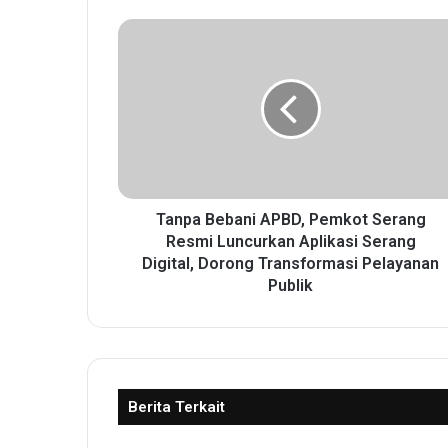
T
a
n
p
a
B
e
b
a
n
Tanpa Bebani APBD, Pemkot Serang
i
Resmi Luncurkan Aplikasi Serang
A
Digital, Dorong Transformasi Pelayanan
P
Publik
B
D
,
P
e
Berita Terkait
m
k