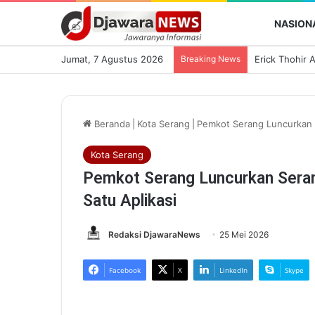
NASION
Jumat, 7 Agustus 2026
Breaking News
Beranda
|
Kota Serang
|
Pemkot Serang Luncurkan Se
Kota Serang
Pemkot Serang Luncurkan Serang
Satu Aplikasi
Redaksi DjawaraNews
25 Mei 2026
Facebook
X
LinkedIn
Skype