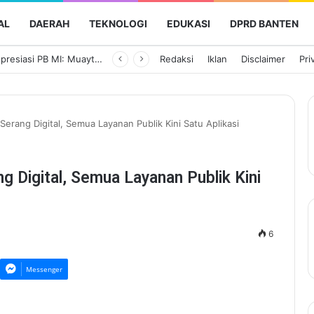
AL
DAERAH
TEKNOLOGI
EDUKASI
DPRD BANTEN
Erick Thohir Apresiasi PB MI: Muaythai Aerobik Bukti Olahraga Bela Diri Mudah Diterima Masyarakat
Redaksi
Iklan
Disclaimer
Pri
rang Digital, Semua Layanan Publik Kini Satu Aplikasi
 Digital, Semua Layanan Publik Kini
6
Messenger