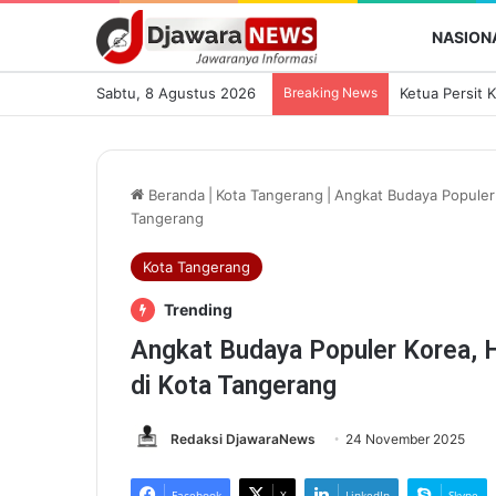
NASION
Sabtu, 8 Agustus 2026
Breaking News
Beranda
|
Kota Tangerang
|
Angkat Budaya Populer 
Tangerang
Kota Tangerang
Trending
Angkat Budaya Populer Korea, H
di Kota Tangerang
Redaksi DjawaraNews
24 November 2025
Facebook
X
LinkedIn
Skype