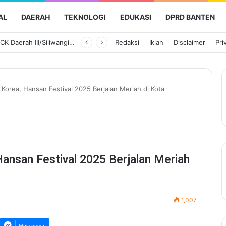
AL
DAERAH
TEKNOLOGI
EDUKASI
DPRD BANTEN
Ketua Persit KCK Daerah III/Siliwangi Awali Hari Kedua Kunjungan Kerja di TK Kartika XIX-39
Redaksi
Iklan
Disclaimer
Pri
Korea, Hansan Festival 2025 Berjalan Meriah di Kota
ansan Festival 2025 Berjalan Meriah
1,007
Messenger