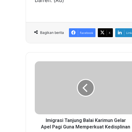
Darren. (Ad)
Bagikan berita
Facebook
X
Link
I
m
i
g
r
a
s
i
T
a
Imigrasi Tanjung Balai Karimun Gelar
n
Apel Pagi Guna Memperkuat Kedisplinan