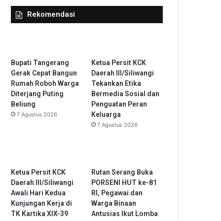
Rekomendasi
Bupati Tangerang
Ketua Persit KCK
Gerak Cepat Bangun
Daerah III/Siliwangi
Rumah Roboh Warga
Tekankan Etika
Diterjang Puting
Bermedia Sosial dan
Beliung
Penguatan Peran
Keluarga
7 Agustus 2026
7 Agustus 2026
Ketua Persit KCK
Rutan Serang Buka
Daerah III/Siliwangi
PORSENI HUT ke-81
Awali Hari Kedua
RI, Pegawai dan
Kunjungan Kerja di
Warga Binaan
TK Kartika XIX-39
Antusias Ikut Lomba