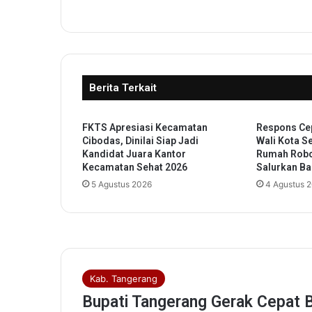
j
u
n
g
B
a
Berita Terkait
l
a
i
FKTS Apresiasi Kecamatan
Respons Ce
K
Cibodas, Dinilai Siap Jadi
Wali Kota S
a
Kandidat Juara Kantor
Rumah Robo
r
Kecamatan Sehat 2026
Salurkan Ba
i
5 Agustus 2026
4 Agustus 
m
u
n
G
e
l
a
r
A