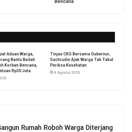
k
Bencana
a
n
k
a
n
P
e
n
pat Aduan Warga,
Tinjau CKG Bersama Gubernur,
g
erang Bantu Bedah
Sachrudin Ajak Warga Tak Takut
u
h Korban Bencana,
Periksa Kesehatan
a
ntuan Rp30 Juta
4 Agustus 2026
t
2026
a
n
P
A
D
,
I
n
t