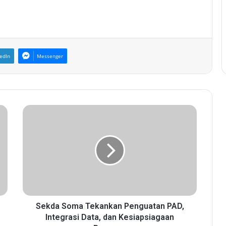
edIn
Messenger
S
e
k
d
a
S
o
m
a
T
Sekda Soma Tekankan Penguatan PAD,
e
Integrasi Data, dan Kesiapsiagaan