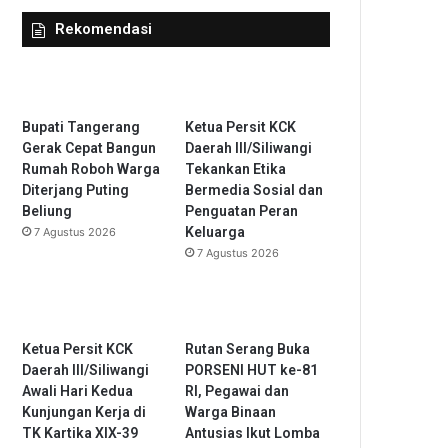
Rekomendasi
Bupati Tangerang
Ketua Persit KCK
Gerak Cepat Bangun
Daerah III/Siliwangi
Rumah Roboh Warga
Tekankan Etika
Diterjang Puting
Bermedia Sosial dan
Beliung
Penguatan Peran
Keluarga
7 Agustus 2026
7 Agustus 2026
Ketua Persit KCK
Rutan Serang Buka
Daerah III/Siliwangi
PORSENI HUT ke-81
Awali Hari Kedua
RI, Pegawai dan
Kunjungan Kerja di
Warga Binaan
TK Kartika XIX-39
Antusias Ikut Lomba