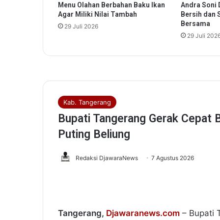
Menu Olahan Berbahan Baku Ikan
Andra Soni D
r
Agar Miliki Nilai Tambah
Bersih dan 
e
Bersama
29 Juli 2026
a
29 Juli 202
,
H
a
n
s
a
n
F
e
s
t
i
v
a
l
2
0
2