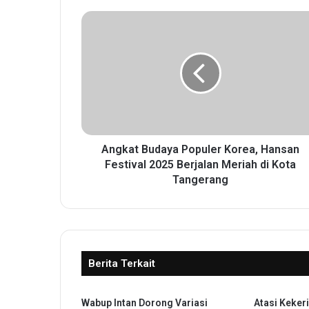
A
n
g
k
a
t
B
u
d
a
Angkat Budaya Populer Korea, Hansan
y
Festival 2025 Berjalan Meriah di Kota
a
Tangerang
P
o
p
u
l
Berita Terkait
e
r
K
Wabup Intan Dorong Variasi
Atasi Keker
o