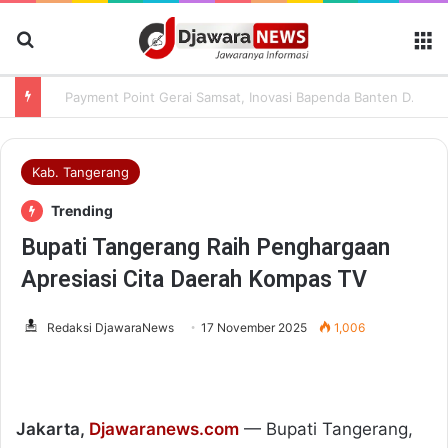
Cari Berita
M
Payment Point Gerai Samsat, Inovasi Bapenda Banten Dekatkan Layanan Pajak Kendaraan hingga ke Masyarakat
Kab. Tangerang
Trending
Bupati Tangerang Raih Penghargaan
Apresiasi Cita Daerah Kompas TV
Redaksi DjawaraNews
17 November 2025
1,006
Jakarta,
Djawaranews.com
— Bupati Tangerang,