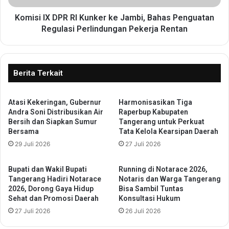
K
D
L
P
Komisi IX DPR RI Kunker ke Jambi, Bahas Penguatan
I
R
Regulasi Perlindungan Pekerja Rentan
s
R
e
I
-
K
P
u
Berita Terkait
r
n
o
k
v
Atasi Kekeringan, Gubernur
Harmonisasikan Tiga
e
Andra Soni Distribusikan Air
Raperbup Kabupaten
i
r
Bersih dan Siapkan Sumur
Tangerang untuk Perkuat
n
k
Bersama
Tata Kelola Kearsipan Daerah
s
e
29 Juli 2026
27 Juli 2026
i
J
B
a
a
m
Bupati dan Wakil Bupati
Running di Notarace 2026,
n
b
Tangerang Hadiri Notarace
Notaris dan Warga Tangerang
t
i
2026, Dorong Gaya Hidup
Bisa Sambil Tuntas
e
Sehat dan Promosi Daerah
Konsultasi Hukum
,
n
B
27 Juli 2026
26 Juli 2026
G
a