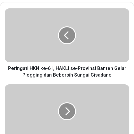
P
e
r
i
n
g
a
t
i
H
Peringati HKN ke-61, HAKLI se-Provinsi Banten Gelar
K
Plogging dan Bebersih Sungai Cisadane
N
k
K
e
o
-
m
6
i
1
s
,
i
H
I
A
X