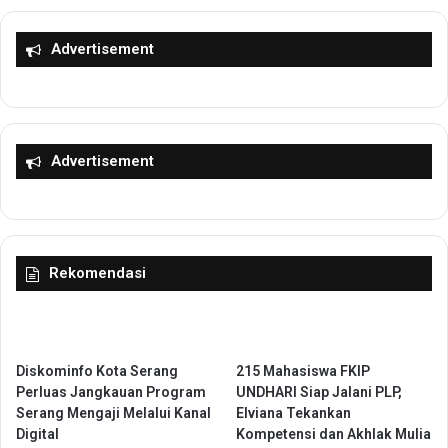
e
h
l
a
a
s
Advertisement
r
P
P
e
l
n
o
g
g
u
Advertisement
g
a
i
t
n
a
g
n
d
R
Rekomendasi
a
e
n
g
B
u
e
l
b
a
Diskominfo Kota Serang
215 Mahasiswa FKIP
e
s
Perluas Jangkauan Program
UNDHARI Siap Jalani PLP,
r
i
Serang Mengaji Melalui Kanal
Elviana Tekankan
s
P
Digital
Kompetensi dan Akhlak Mulia
i
e