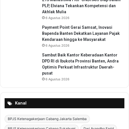
a
PLP, Elviana Tekankan Kompetensi dan
n
Akhlak Mulia
6 Agustus 2026
Payment Point Gerai Samsat, Inovasi
Bapenda Banten Dekatkan Layanan Pajak
Kendaraan hingga ke Masyarakat
6 Agustus 2026
Sambut Baik Kantor Keberadaan Kantor
DPD RI di Ibukota Provinsi Banten, Andra
Optimis Perkuat Infrastruktur Daerah-
pusat
6 Agustus 2026
Kanal
BPJS Ketenagakerjaan Cabang Jakarta Salemba
BPJS Ketenagakerjaan Cabang Sukabumi
Dwi Avandho Farid