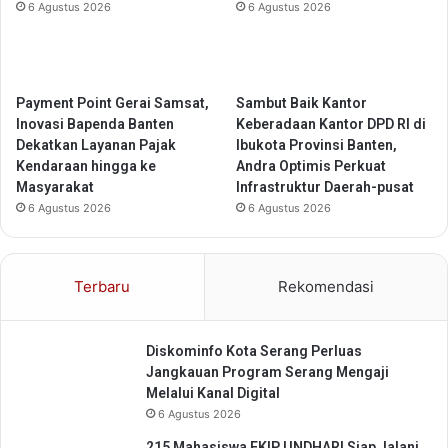
6 Agustus 2026
6 Agustus 2026
h
r
S
l
u
i
n
n
g
d
Payment Point Gerai Samsat,
Sambut Baik Kantor
a
u
Inovasi Bapenda Banten
Keberadaan Kantor DPD RI di
i
n
Dekatkan Layanan Pajak
Ibukota Provinsi Banten,
C
g
Kendaraan hingga ke
Andra Optimis Perkuat
i
a
Masyarakat
Infrastruktur Daerah-pusat
s
n
6 Agustus 2026
6 Agustus 2026
a
P
d
e
a
k
Terbaru
Rekomendasi
n
e
e
r
j
Diskominfo Kota Serang Perluas
a
Jangkauan Program Serang Mengaji
R
Melalui Kanal Digital
e
6 Agustus 2026
n
t
215 Mahasiswa FKIP UNDHARI Siap Jalani